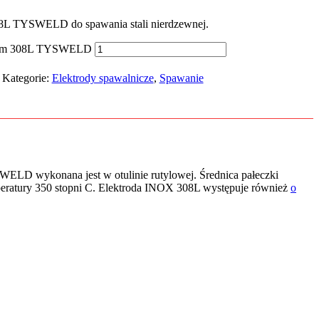
8L TYSWELD do spawania stali nierdzewnej.
50mm 308L TYSWELD
Kategorie:
Elektrody spawalnicze
,
Spawanie
D wykonana jest w otulinie rutylowej. Średnica pałeczki
peratury 350 stopni C. Elektroda INOX 308L występuje również
o