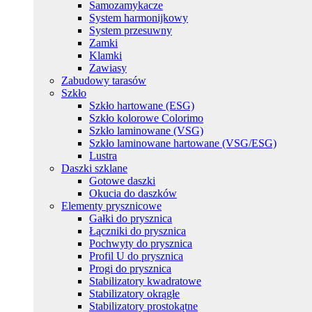
Samozamykacze
System harmonijkowy
System przesuwny
Zamki
Klamki
Zawiasy
Zabudowy tarasów
Szkło
Szkło hartowane (ESG)
Szkło kolorowe Colorimo
Szkło laminowane (VSG)
Szkło laminowane hartowane (VSG/ESG)
Lustra
Daszki szklane
Gotowe daszki
Okucia do daszków
Elementy prysznicowe
Gałki do prysznica
Łączniki do prysznica
Pochwyty do prysznica
Profil U do prysznica
Progi do prysznica
Stabilizatory kwadratowe
Stabilizatory okrągłe
Stabilizatory prostokątne