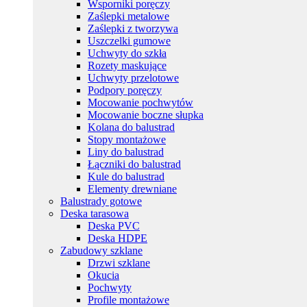
Wsporniki poręczy
Zaślepki metalowe
Zaślepki z tworzywa
Uszczelki gumowe
Uchwyty do szkła
Rozety maskujące
Uchwyty przelotowe
Podpory poręczy
Mocowanie pochwytów
Mocowanie boczne słupka
Kolana do balustrad
Stopy montażowe
Liny do balustrad
Łączniki do balustrad
Kule do balustrad
Elementy drewniane
Balustrady gotowe
Deska tarasowa
Deska PVC
Deska HDPE
Zabudowy szklane
Drzwi szklane
Okucia
Pochwyty
Profile montażowe