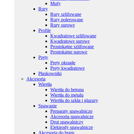
Mufy
Rury
Rury szlifowane
Rury polerowane
Rury surowe
Profile
Kwadratowe szlifowane
Kwadratowe surowe
Prostokątne szlifowane
Prostokątne surowe
Pręty
Pręty okrągłe
Pręty kwadratowe
Płaskowniki
Akcesoria
Wiertła
Wiertła do betonu
Wiertła do metalu
Wiertła do szkła i glazury
Spawanie
Preparaty spawalnicze
Akcesoria spawalnicze
Drut spawalniczy
Elektrody spawalnicze
Akcesoria do bram