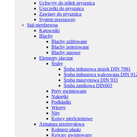
Uchwyty do półek prysznica
Uszczelki do prysznica
Zawiasy do prysznica
System przesuwny
Stal nierdzewna
Kątowniki
Blachy
Blachy szlifowane
Blachy polerowane
Blachy surowe
Elementy złączne
Śruby
Śruba imbusowa stożek DIN 7991
Śruba imbusowa walcowana DIN 91
Śruba maszynowa DIN 933
Śruba zamkowa DIN603
Pręty gwintowane
Nakrętki
Podkładki
Wkręty
Nity
Kotwy pierścieniowe
Armatura przemysłowa
Kołnierz płaski
Króciec gwintowany