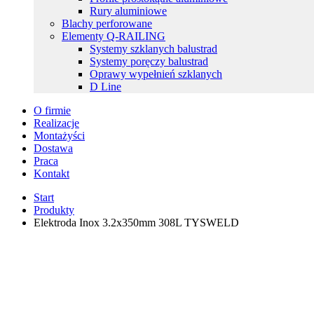
Rury aluminiowe
Blachy perforowane
Elementy Q-RAILING
Systemy szklanych balustrad
Systemy poręczy balustrad
Oprawy wypełnień szklanych
D Line
O firmie
Realizacje
Montażyści
Dostawa
Praca
Kontakt
Start
Produkty
Elektroda Inox 3.2x350mm 308L TYSWELD