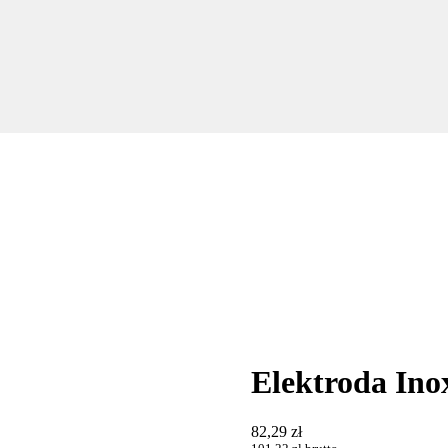
Elektroda I
82,29
zł