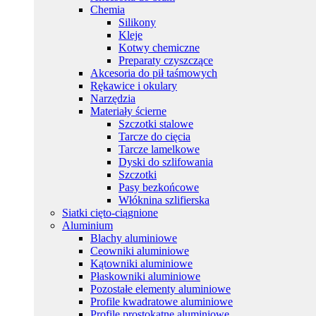
Chemia
Silikony
Kleje
Kotwy chemiczne
Preparaty czyszczące
Akcesoria do pił taśmowych
Rękawice i okulary
Narzędzia
Materiały ścierne
Szczotki stalowe
Tarcze do cięcia
Tarcze lamelkowe
Dyski do szlifowania
Szczotki
Pasy bezkońcowe
Włóknina szlifierska
Siatki cięto-ciągnione
Aluminium
Blachy aluminiowe
Ceowniki aluminiowe
Kątowniki aluminiowe
Płaskowniki aluminiowe
Pozostałe elementy aluminiowe
Profile kwadratowe aluminiowe
Profile prostokątne aluminiowe