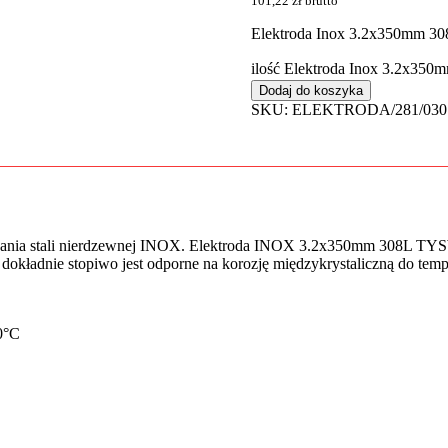
101,22
zł
brutto
Elektroda Inox 3.2x350mm 30
ilość Elektroda Inox 3.2x3
Dodaj do koszyka
SKU:
ELEKTRODA/281/030
a stali nierdzewnej INOX. Elektroda INOX 3.2x350mm 308L TYSWEL
okładnie stopiwo jest odporne na korozję międzykrystaliczną do tem
0°C