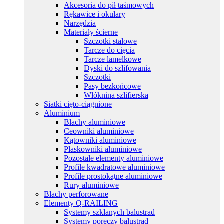
Akcesoria do pił taśmowych
Rękawice i okulary
Narzędzia
Materiały ścierne
Szczotki stalowe
Tarcze do cięcia
Tarcze lamelkowe
Dyski do szlifowania
Szczotki
Pasy bezkońcowe
Włóknina szlifierska
Siatki cięto-ciągnione
Aluminium
Blachy aluminiowe
Ceowniki aluminiowe
Kątowniki aluminiowe
Płaskowniki aluminiowe
Pozostałe elementy aluminiowe
Profile kwadratowe aluminiowe
Profile prostokątne aluminiowe
Rury aluminiowe
Blachy perforowane
Elementy Q-RAILING
Systemy szklanych balustrad
Systemy poręczy balustrad