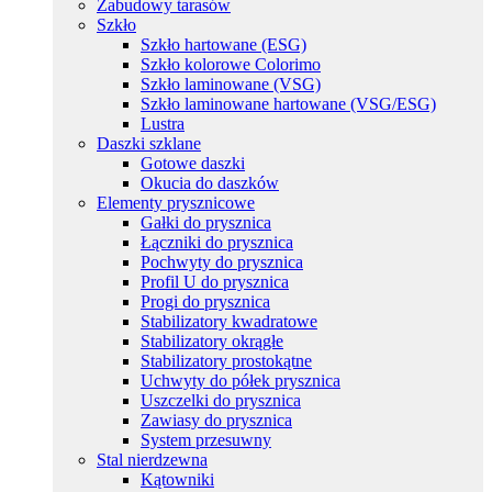
Zabudowy tarasów
Szkło
Szkło hartowane (ESG)
Szkło kolorowe Colorimo
Szkło laminowane (VSG)
Szkło laminowane hartowane (VSG/ESG)
Lustra
Daszki szklane
Gotowe daszki
Okucia do daszków
Elementy prysznicowe
Gałki do prysznica
Łączniki do prysznica
Pochwyty do prysznica
Profil U do prysznica
Progi do prysznica
Stabilizatory kwadratowe
Stabilizatory okrągłe
Stabilizatory prostokątne
Uchwyty do półek prysznica
Uszczelki do prysznica
Zawiasy do prysznica
System przesuwny
Stal nierdzewna
Kątowniki