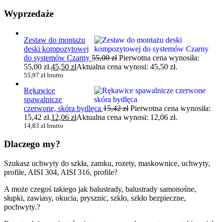
Wyprzedaże
Zestaw do montażu
deski kompozytowej
do systemów Czarny
55,00
zł
Pierwotna cena wynosiła:
55,00 zł.
45,50
zł
Aktualna cena wynosi: 45,50 zł.
55,97
zł
brutto
Rękawice
spawalnicze
czerwone, skóra bydlęca
15,42
zł
Pierwotna cena wynosiła:
15,42 zł.
12,06
zł
Aktualna cena wynosi: 12,06 zł.
14,83
zł
brutto
Dlaczego my?
Szukasz uchwyty do szkła, zamku, rozety, maskownice, uchwyty,
profile, AISI 304, AISI 316, profile?
A może czegoś takiego jak balustrady, balustrady samonośne,
słupki, zawiasy, okucia, prysznic, szkło, szkło bezpieczne,
pochwyty.?