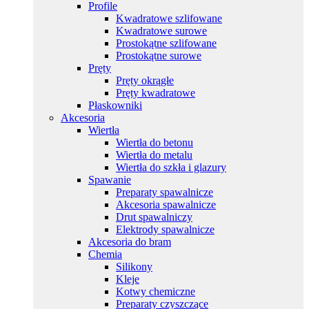
Profile
Kwadratowe szlifowane
Kwadratowe surowe
Prostokątne szlifowane
Prostokątne surowe
Pręty
Pręty okrągłe
Pręty kwadratowe
Płaskowniki
Akcesoria
Wiertła
Wiertła do betonu
Wiertła do metalu
Wiertła do szkła i glazury
Spawanie
Preparaty spawalnicze
Akcesoria spawalnicze
Drut spawalniczy
Elektrody spawalnicze
Akcesoria do bram
Chemia
Silikony
Kleje
Kotwy chemiczne
Preparaty czyszczące