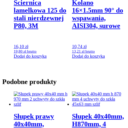
Ściernica
Kolano
lamelkowa 125 do
16×1.5mm 90° do
stali nierdzewnej
wspawania,
P80, 3M
AISI304, surowe
16,10
zł
10,74
zł
19,80
zł
brutto
13,21
zł
brutto
Dodaj do koszyka
Dodaj do koszyka
Podobne produkty
Słupek prawy
Słupek 40x40mm,
40x40mm,
H870mm, 4