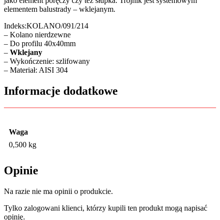
jako element poręczy czy też słupka. Trójnik jest systemowym
elementem balustrady – wklejanym.
Indeks:KOLANO/091/214
– Kolano nierdzewne
– Do profilu 40x40mm
–
Wklejany
– Wykończenie: szlifowany
– Materiał: AISI 304
Informacje dodatkowe
Waga
0,500 kg
Opinie
Na razie nie ma opinii o produkcie.
Tylko zalogowani klienci, którzy kupili ten produkt mogą napisać
opinię.