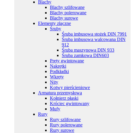
Blachy
Blachy szlifowane
Blachy polerowane
Blachy surowe
Elementy złączne
Śruby
Śruba imbusowa stożek DIN 7991
Śruba imbusowa walcowana DIN
912
Śruba maszynowa DIN 933
Śruba zamkowa DIN603
Pręty gwintowane
Nakrętki
Podkładki
Wkręty
Nity
Kotwy pierścieniowe
Armatura przemysłowa
Kołnierz płaski
Króciec gwintowany
Mufy
Rury
Rury szlifowane
Rury polerowane
Rury surowe