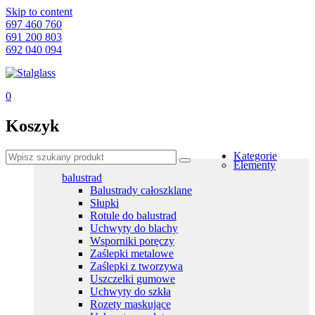
Skip to content
697 460 760
691 200 803
692 040 094
0
Koszyk
Kategorie
Elementy
balustrad
Balustrady całoszklane
Słupki
Rotule do balustrad
Uchwyty do blachy
Wsporniki poręczy
Zaślepki metalowe
Zaślepki z tworzywa
Uszczelki gumowe
Uchwyty do szkła
Rozety maskujące