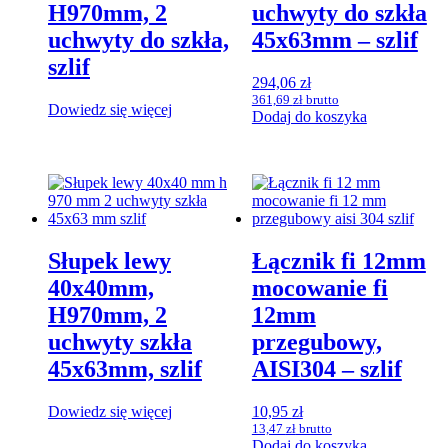
H970mm, 2
uchwyty do szkła
uchwyty do szkła,
45x63mm – szlif
szlif
294,06
zł
361,69
zł
brutto
Dowiedz się więcej
Dodaj do koszyka
Słupek lewy
Łącznik fi 12mm
40x40mm,
mocowanie fi
H970mm, 2
12mm
uchwyty szkła
przegubowy,
45x63mm, szlif
AISI304 – szlif
Dowiedz się więcej
10,95
zł
13,47
zł
brutto
Dodaj do koszyka