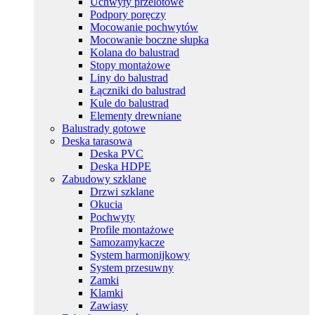
Uchwyty przelotowe
Podpory poręczy
Mocowanie pochwytów
Mocowanie boczne słupka
Kolana do balustrad
Stopy montażowe
Liny do balustrad
Łączniki do balustrad
Kule do balustrad
Elementy drewniane
Balustrady gotowe
Deska tarasowa
Deska PVC
Deska HDPE
Zabudowy szklane
Drzwi szklane
Okucia
Pochwyty
Profile montażowe
Samozamykacze
System harmonijkowy
System przesuwny
Zamki
Klamki
Zawiasy