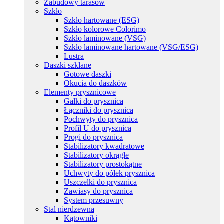
Zabudowy tarasów
Szkło
Szkło hartowane (ESG)
Szkło kolorowe Colorimo
Szkło laminowane (VSG)
Szkło laminowane hartowane (VSG/ESG)
Lustra
Daszki szklane
Gotowe daszki
Okucia do daszków
Elementy prysznicowe
Gałki do prysznica
Łączniki do prysznica
Pochwyty do prysznica
Profil U do prysznica
Progi do prysznica
Stabilizatory kwadratowe
Stabilizatory okrągłe
Stabilizatory prostokątne
Uchwyty do półek prysznica
Uszczelki do prysznica
Zawiasy do prysznica
System przesuwny
Stal nierdzewna
Kątowniki