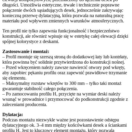
długości. Umożliwia estetyczne, trwałe i technicznie poprawne
połączenie dwóch sąsiadujących desek, jednocześnie zakrywając
konieczną przerwę dylatacyjną, która pozwala na naturalną pracę
materiału pod wpływem zmiennych warunków atmosferycznych.
Ten profil nie tylko zapewnia funkcjonalność i bezpieczeństwo
konstrukcji, ale również wpisuje się w estetykę całej elewacji dzięki
spójnej kolorystyce z deskami.
Zastosowanie i montaż:
– Profil montuje się szerszą stroną do dodatkowej łaty lub kontrłaty,
która powinna być solidnie przytwierdzona do konstrukcji nośnej.
– Przed wkręceniem należy zawsze nawiercić otwory pod wkręty,
aby zapobiec pękaniu profilu oraz zapewnić prawidłowe trzymanie
się elementu.
– Maksymalny rozstaw wkrętów to 300 mm – tylko taki montaż
gwarantuje stabilność całego połączenia.
– Po zamocowaniu profilu H, przycięte na wymiar deski należy
wsunąć w prowadnice i przymocować do podkonstrukcji zgodnie z
zaleceniami producenta.
Dylatacja:
Podczas montażu niezwykle ważne jest pozostawienie odstępu
dylatacyjnego ok. 3–4 mm między końcówkami desek a ściankami
profilu H. Jest to kluczowy element montażu, który pozwala