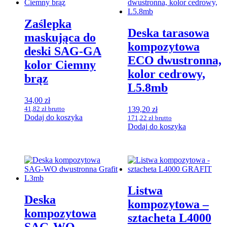
Zaślepka
Deska tarasowa
maskująca do
kompozytowa
deski SAG-GA
ECO dwustronna,
kolor Ciemny
kolor cedrowy,
brąz
L5.8mb
34,00
zł
41,82
zł
brutto
139,20
zł
Dodaj do koszyka
171,22
zł
brutto
Dodaj do koszyka
Listwa
Deska
kompozytowa –
kompozytowa
sztacheta L4000