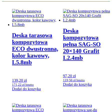
Deska
Deska tarasowa
kompozytowa
kompozytowa
pełna SAG-SO
ECO dwustronna,
20×140 Grafit
kolor kawowy,
L2.4mb
L5.8mb
97,20
zł
139,20
zł
119,56
zł
brutto
Dodaj do koszyka
171,22
zł
brutto
Dodaj do koszyka