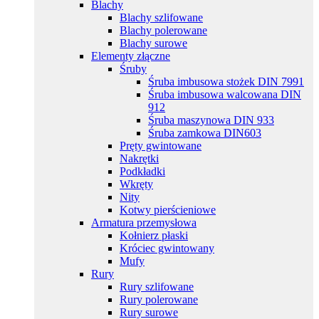
Blachy
Blachy szlifowane
Blachy polerowane
Blachy surowe
Elementy złączne
Śruby
Śruba imbusowa stożek DIN 7991
Śruba imbusowa walcowana DIN
912
Śruba maszynowa DIN 933
Śruba zamkowa DIN603
Pręty gwintowane
Nakrętki
Podkładki
Wkręty
Nity
Kotwy pierścieniowe
Armatura przemysłowa
Kołnierz płaski
Króciec gwintowany
Mufy
Rury
Rury szlifowane
Rury polerowane
Rury surowe