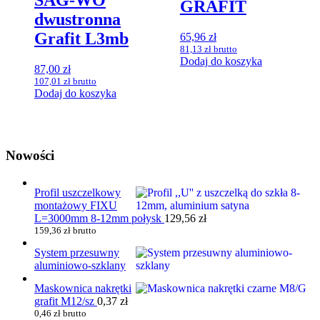
SAG-WO
GRAFIT
dwustronna
Grafit L3mb
65,96
zł
81,13
zł
brutto
Dodaj do koszyka
87,00
zł
107,01
zł
brutto
Dodaj do koszyka
Nowości
Profil uszczelkowy
montażowy FIXU
L=3000mm 8-12mm połysk
129,56
zł
159,36
zł
brutto
System przesuwny
aluminiowo-szklany
Maskownica nakrętki
grafit M12/sz
0,37
zł
0,46
zł
brutto