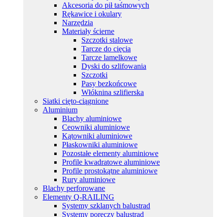
Akcesoria do pił taśmowych
Rękawice i okulary
Narzędzia
Materiały ścierne
Szczotki stalowe
Tarcze do cięcia
Tarcze lamelkowe
Dyski do szlifowania
Szczotki
Pasy bezkońcowe
Włóknina szlifierska
Siatki cięto-ciągnione
Aluminium
Blachy aluminiowe
Ceowniki aluminiowe
Kątowniki aluminiowe
Płaskowniki aluminiowe
Pozostałe elementy aluminiowe
Profile kwadratowe aluminiowe
Profile prostokątne aluminiowe
Rury aluminiowe
Blachy perforowane
Elementy Q-RAILING
Systemy szklanych balustrad
Systemy poręczy balustrad