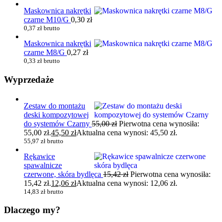
Maskownica nakrętki
czarne M10/G
0,30
zł
0,37
zł
brutto
Maskownica nakrętki
czarne M8/G
0,27
zł
0,33
zł
brutto
Wyprzedaże
Zestaw do montażu
deski kompozytowej
do systemów Czarny
55,00
zł
Pierwotna cena wynosiła:
55,00 zł.
45,50
zł
Aktualna cena wynosi: 45,50 zł.
55,97
zł
brutto
Rękawice
spawalnicze
czerwone, skóra bydlęca
15,42
zł
Pierwotna cena wynosiła:
15,42 zł.
12,06
zł
Aktualna cena wynosi: 12,06 zł.
14,83
zł
brutto
Dlaczego my?