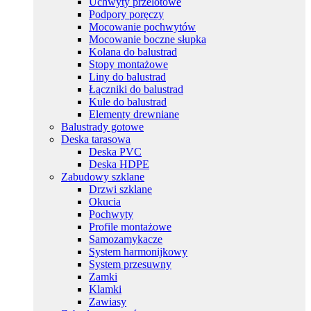
Uchwyty przelotowe
Podpory poręczy
Mocowanie pochwytów
Mocowanie boczne słupka
Kolana do balustrad
Stopy montażowe
Liny do balustrad
Łączniki do balustrad
Kule do balustrad
Elementy drewniane
Balustrady gotowe
Deska tarasowa
Deska PVC
Deska HDPE
Zabudowy szklane
Drzwi szklane
Okucia
Pochwyty
Profile montażowe
Samozamykacze
System harmonijkowy
System przesuwny
Zamki
Klamki
Zawiasy