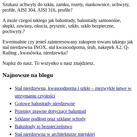
Szukasz uchwyty do szkła, zamku, rozety, maskownice, uchwyty,
profile, AISI 304, AISI 316, profile?
A może czegoś takiego jak balustrady, balustrady samonośne,
słupki, zawiasy, okucia, prysznic, szkło, szkło bezpieczne,
pochwyty.?
Ewentualnie czy jesteś zainteresowany zakupem towaru takiego jak
stal nierdzewna INOX, stal kwasoodporna, śrub, nakrętek A2, Q-
Railing , kwasówka, nierdzewka?
Napisz do nasz. To wszystko u nasz znajdziesz.
Najnowsze na blogu
Stal nierdzewna, kwasoodporna i szkło – niezwykle łatwe w
utrzymaniu czystości
Gotowe balustrady nierdzewne
Przepisy prawne dotyczące balustrad
Szklane podłogi oraz szklane schody
Balustrady to bezpieczeństwo
Stal nierdzewna w architekturze miejskiej