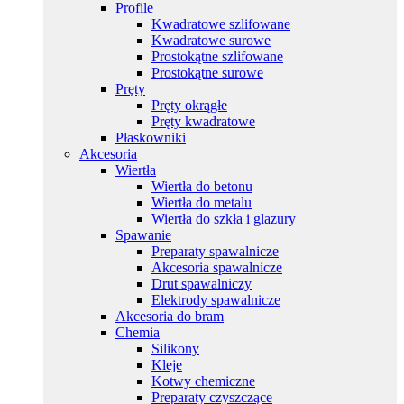
Profile
Kwadratowe szlifowane
Kwadratowe surowe
Prostokątne szlifowane
Prostokątne surowe
Pręty
Pręty okrągłe
Pręty kwadratowe
Płaskowniki
Akcesoria
Wiertła
Wiertła do betonu
Wiertła do metalu
Wiertła do szkła i glazury
Spawanie
Preparaty spawalnicze
Akcesoria spawalnicze
Drut spawalniczy
Elektrody spawalnicze
Akcesoria do bram
Chemia
Silikony
Kleje
Kotwy chemiczne
Preparaty czyszczące