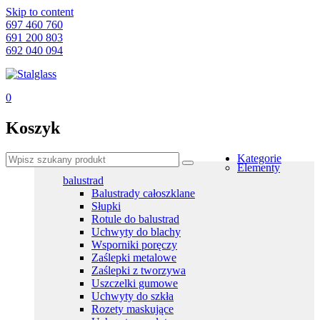
Skip to content
697 460 760
691 200 803
692 040 094
0
Koszyk
Kategorie
Elementy
balustrad
Balustrady całoszklane
Słupki
Rotule do balustrad
Uchwyty do blachy
Wsporniki poręczy
Zaślepki metalowe
Zaślepki z tworzywa
Uszczelki gumowe
Uchwyty do szkła
Rozety maskujące